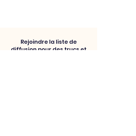
Rejoindre la liste de
diffusion pour des trucs et
astuces
S'abonner
Conditions générales de vente
Termes et conditions
Politique de cookies